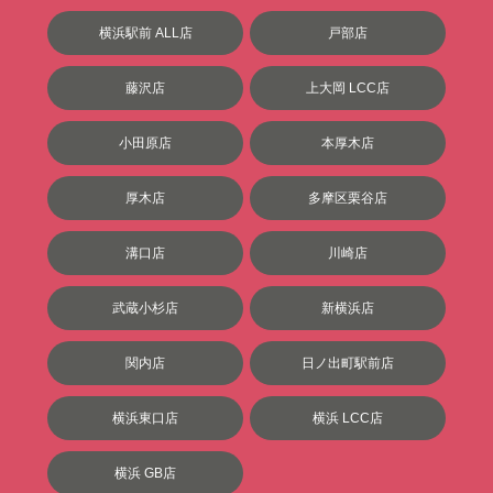
横浜駅前 ALL店
戸部店
藤沢店
上大岡 LCC店
小田原店
本厚木店
厚木店
多摩区栗谷店
溝口店
川崎店
武蔵小杉店
新横浜店
関内店
日ノ出町駅前店
横浜東口店
横浜 LCC店
横浜 GB店