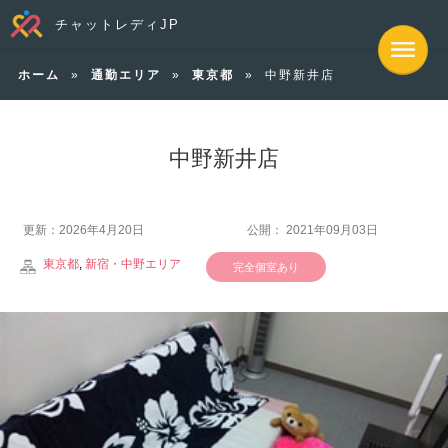
チャットレディJP
ホーム
»
通勤エリア
»
東京都
»
中野新井店
中野新井店
更新：2026年4月20日
公開： 2021年09月03日
東京都
,
新宿・中野エリア
完全個室あり