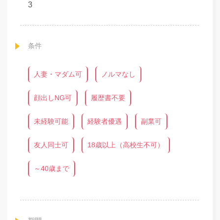
3
条件
人妻・マダム可
ノルマなし
顔出しNG可
履歴書不要
未経験可能
経験者優遇
副業可
友人同士可
18歳以上（高校生不可）
～40歳まで