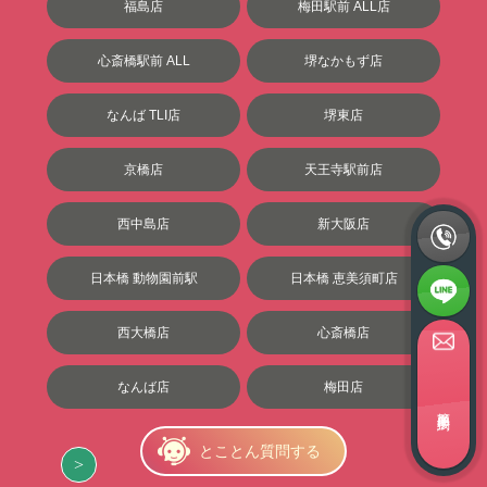
福島店
梅田駅前 ALL店
心斎橋駅前 ALL
堺なかもず店
なんば TLI店
堺東店
京橋店
天王寺駅前店
西中島店
新大阪店
日本橋 動物園前駅
日本橋 恵美須町店
西大橋店
心斎橋店
なんば店
梅田店
簡単面接予約
とことん質問する
奈良の事務所