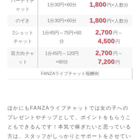
パーティチ
1,800
1分30円×60分
円×人数分
ャット
1,800
のぞき
1分30円×60分
円×人数分
2,700
2ショット
1分45円～75円×60
円～
4,500
チャット
分
円
2,700
双方向チャ
1分45円～120円
円～
7,200
ット
×60分
円
FANZAライブチャット報酬例
ほかにもFANZAライブチャットでは女の子への
プレゼントやチップとして、ポイントをもらうこ
ともできるんです！本気で稼ぎたいと思っている
方は、スタッフがしっかりとサポートをさせてい