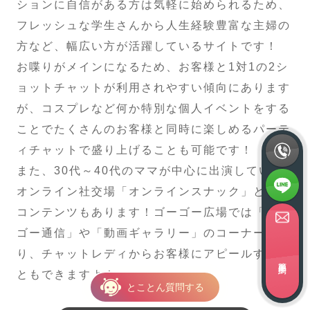
ションに自信がある方は気軽に始められるため、
フレッシュな学生さんから人生経験豊富な主婦の
方など、幅広い方が活躍しているサイトです！
お喋りがメインになるため、お客様と1対1の2シ
ョットチャットが利用されやすい傾向にあります
が、コスプレなど何か特別な個人イベントをする
ことでたくさんのお客様と同時に楽しめるパーテ
ィチャットで盛り上げることも可能です！
また、30代～40代のママが中心に出演している
オンライン社交場「オンラインスナック」という
コンテンツもあります！ゴーゴー広場では「ゴー
ゴー通信」や「動画ギャラリー」のコーナーがあ
り、チャットレディからお客様にアピールするこ
簡単面接予約
ともできますよ！
とことん質問する