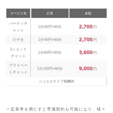
サービス名
計算
金額
パーティチ
2,700
1分45円×60分
円
ャット
2,700
のぞき
1分45円×60分
円
2ショット
3,600
1分60円×60分
円
チャット
プライベー
9,000
1分150円×60分
円
トチャット
ジュエルライブ報酬例
一定基準を満たすと専属契約も可能になり、様々