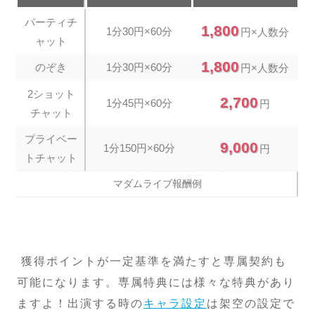
パーティチ
1,800
1分30円×60分
円×人数分
ャット
1,800
のぞき
1分30円×60分
円×人数分
2ショット
2,700
1分45円×60分
円
チャット
プライベー
9,000
1分150円×60分
円
トチャット
マダムライブ報酬例
獲得ポイントが一定基準を満たすと専属契約も
可能になります。専属特典には様々な特典があり
ますよ！出演する時の
キャラ設定
は架空の設定で