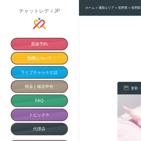
ホーム
»
通勤エリア
»
長野県
»
長野駅
チャットレディJP
面接予約
報酬について
ライブチャットとは
税金と確定申告
更新：
FAQ
トピックス
代理店