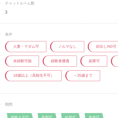
チャットルーム数
3
条件
人妻・マダム可
ノルマなし
顔出しNG可
未経験可能
経験者優遇
副業可
18歳以上（高校生不可）
～35歳まで
期間
体験入店可
長期可
短期可
単発可