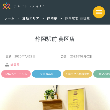
チャットレディJP
ホーム
»
通勤エリア
»
静岡県
»
静岡駅前 葵区店
静岡駅前 葵区店
更新：2025年7月22日
公開： 2022年09月02日
静岡県
FANZAバーチャル
交通費あり
人妻マダム積極採用
住込み(
チャットあり
中