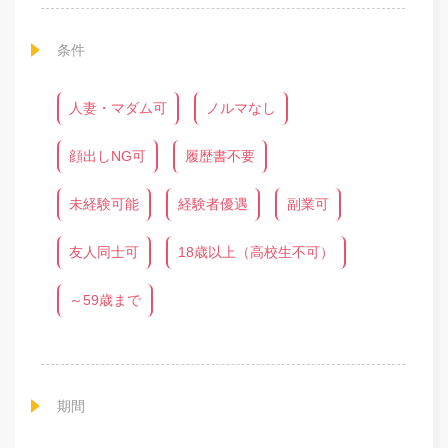
条件
人妻・マダム可
ノルマなし
顔出しNG可
履歴書不要
未経験可能
経験者優遇
副業可
友人同士可
18歳以上（高校生不可）
～59歳まで
期間