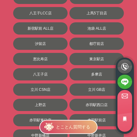
八王子LCC店
上馬5丁目店
新宿駅前 ALL店
池袋 ALL店
汐留店
都庁前店
恵比寿店
東京駅店
八王子店
多摩店
立川 CSN店
立川 GB店
上野店
赤羽駅西口店
簡単面接予約
赤羽駅東口店
赤羽駅前店
とことん質問する
中野新橋店
中野新井店