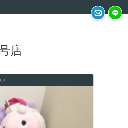
簡単面接予約
LINE応募
2号店
あり