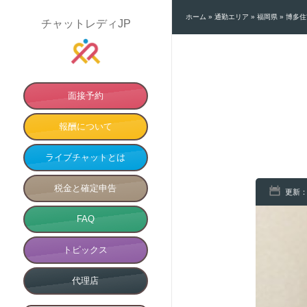
ホーム
»
通勤エリア
»
福岡県
»
博多住
チャットレディJP
面接予約
報酬について
ライブチャットとは
税金と確定申告
更新：
FAQ
トピックス
代理店