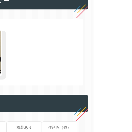
リー
衣装あり
住込み（寮）