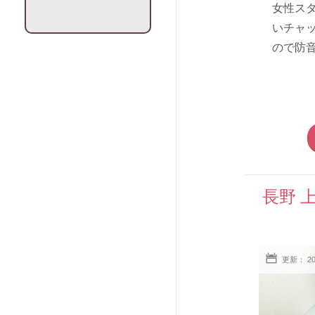
女性ス
いチャ
ので防音
長野 
更新： 2