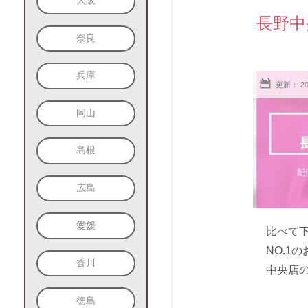
大阪
長野中
奈良
兵庫
更新： 2
岡山
島根
広島
愛媛
比べて
NO.1
香川
中央店の
徳島