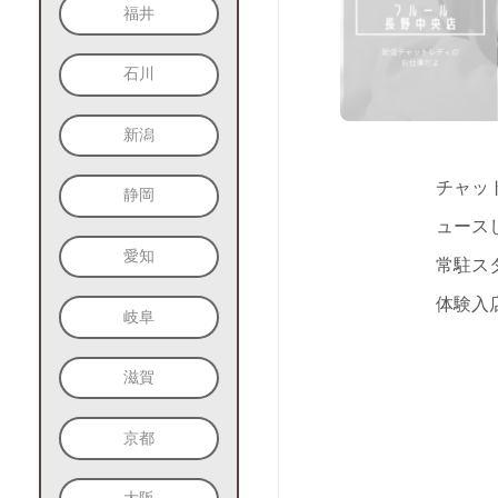
福井
石川
新潟
チャッ
静岡
ュース
愛知
常駐ス
体験入
岐阜
滋賀
京都