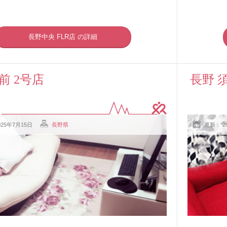
長野中央 FLR店 の詳細
前 2号店
長野 
025年7月15日
長野県
更新： 2