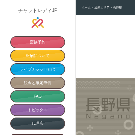
ホーム
»
通勤エリア
»
長野県
チャットレディJP
面接予約
報酬について
ライブチャットとは
税金と確定申告
FAQ
トピックス
代理店