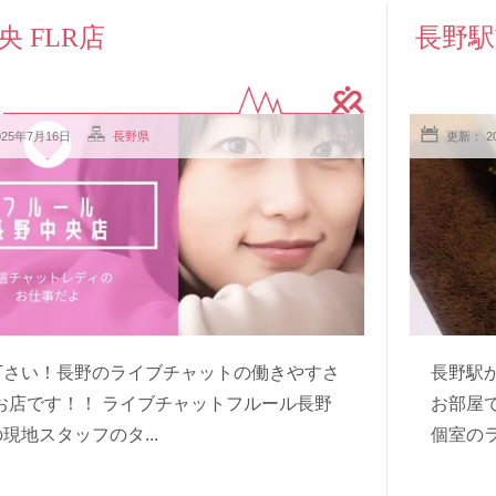
央 FLR店
長野駅
025年7月16日
長野県
更新： 2
下さい！長野のライブチャットの働きやすさ
長野駅か
のお店です！！ ライブチャットフルール長野
お部屋
現地スタッフのタ...
個室のラ