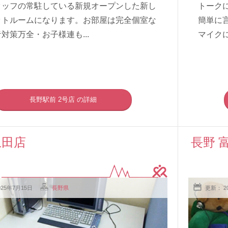
タッフの常駐している新規オープンした新し
トーク
ットルームになります。お部屋は完全個室な
簡単に
対策万全・お子様連も...
マイクに
長野駅前 2号店 の詳細
上田店
長野 
025年7月15日
長野県
更新： 2