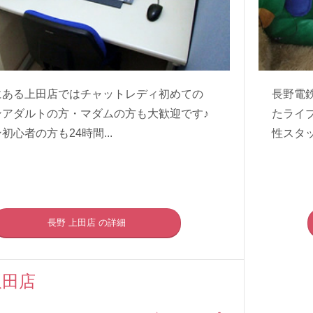
にある上田店ではチャットレディ初めての
長野電
ンアダルトの方・マダムの方も大歓迎です♪
たライ
初心者の方も24時間...
性スタッ
長野 上田店 の詳細
飯田店