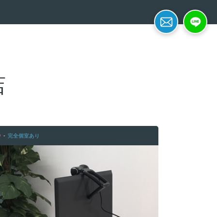
簡単面接予約
LINE応募
店
中
完全個室あり