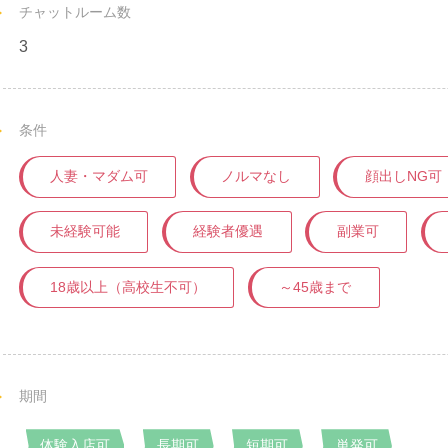
チャットルーム数
3
条件
人妻・マダム可
ノルマなし
顔出しNG可
未経験可能
経験者優遇
副業可
18歳以上（高校生不可）
～45歳まで
期間
体験入店可
長期可
短期可
単発可