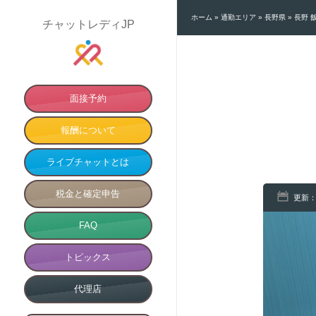
ホーム
»
通勤エリア
»
長野県
»
長野 
チャットレディJP
面接予約
報酬について
ライブチャットとは
税金と確定申告
更新：
FAQ
トピックス
代理店