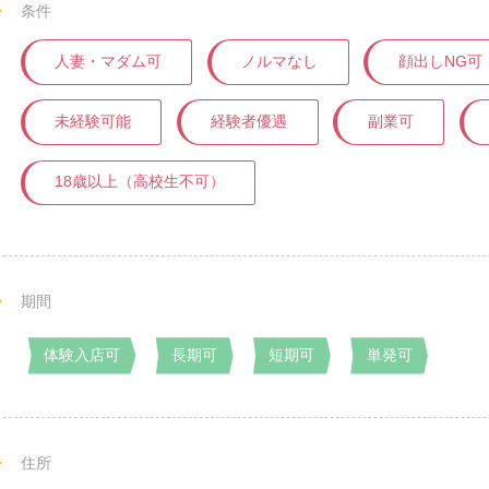
条件
人妻・マダム可
ノルマなし
顔出しNG可
未経験可能
経験者優遇
副業可
18歳以上（高校生不可）
期間
体験入店可
長期可
短期可
単発可
住所