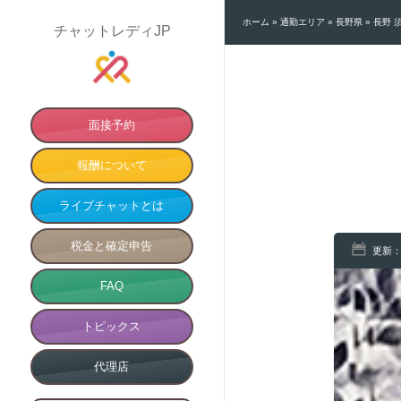
ホーム
»
通勤エリア
»
長野県
»
長野 
チャットレディJP
面接予約
報酬について
ライブチャットとは
税金と確定申告
更新：
FAQ
トピックス
代理店