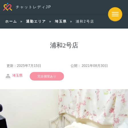
チャットレディJP
ホーム
»
通勤エリア
»
埼玉県
»
浦和2号店
浦和2号店
更新：2025年7月15日
公開： 2021年08月30日
埼玉県
完全個室あり