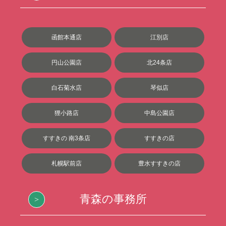
函館本通店
江別店
円山公園店
北24条店
白石菊水店
琴似店
狸小路店
中島公園店
すすきの 南3条店
すすきの店
札幌駅前店
豊水すすきの店
青森の事務所