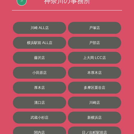
神奈川の事務所
川崎 ALL店
戸塚店
横浜駅前 ALL店
戸部店
藤沢店
上大岡 LCC店
小田原店
本厚木店
厚木店
多摩区栗谷店
溝口店
川崎店
武蔵小杉店
新横浜店
関内店
日ノ出町駅前店