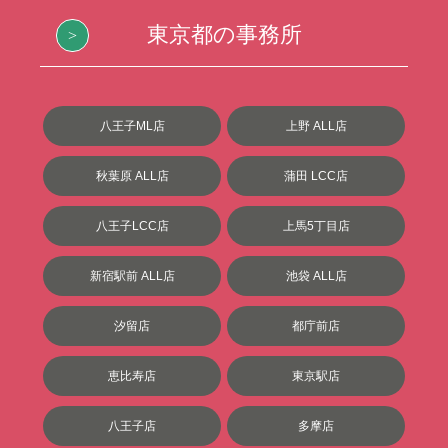
東京都の事務所
八王子ML店
上野 ALL店
秋葉原 ALL店
蒲田 LCC店
八王子LCC店
上馬5丁目店
新宿駅前 ALL店
池袋 ALL店
汐留店
都庁前店
恵比寿店
東京駅店
八王子店
多摩店