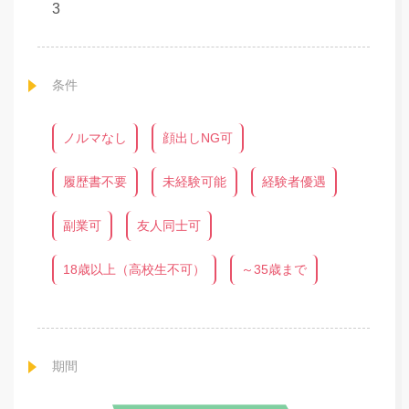
3
条件
ノルマなし
顔出しNG可
履歴書不要
未経験可能
経験者優遇
副業可
友人同士可
18歳以上（高校生不可）
～35歳まで
期間