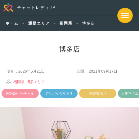
チャットレディJP
ホーム
»
通勤エリア
»
福岡県
»
博多店
博多店
更新：2026年5月21日
公開： 2021年09月17日
福岡県
,
博多エリア
FANZAバーチャル
アリバイ会社あり
交通費あり
人妻マダム
チャットあり
中