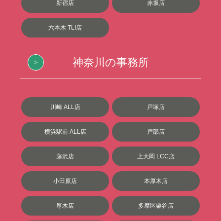
新宿店
赤坂店
六本木 TLI店
神奈川の事務所
川崎 ALL店
戸塚店
横浜駅前 ALL店
戸部店
藤沢店
上大岡 LCC店
小田原店
本厚木店
厚木店
多摩区栗谷店