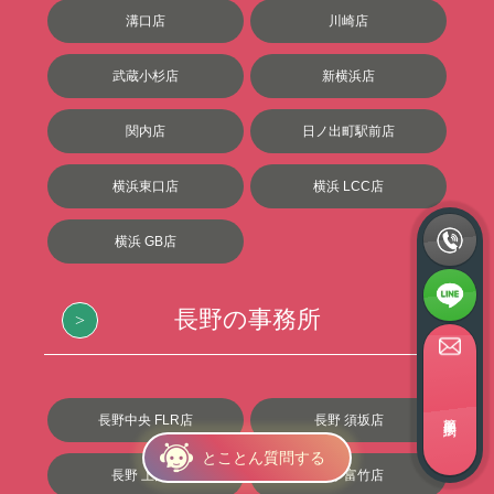
溝口店
川崎店
武蔵小杉店
新横浜店
関内店
日ノ出町駅前店
横浜東口店
横浜 LCC店
横浜 GB店
長野の事務所
簡単面接予約
長野中央 FLR店
長野 須坂店
とことん質問する
長野 上田店
長野 富竹店