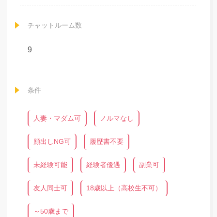
チャットルーム数
9
条件
人妻・マダム可
ノルマなし
顔出しNG可
履歴書不要
未経験可能
経験者優遇
副業可
友人同士可
18歳以上（高校生不可）
～50歳まで