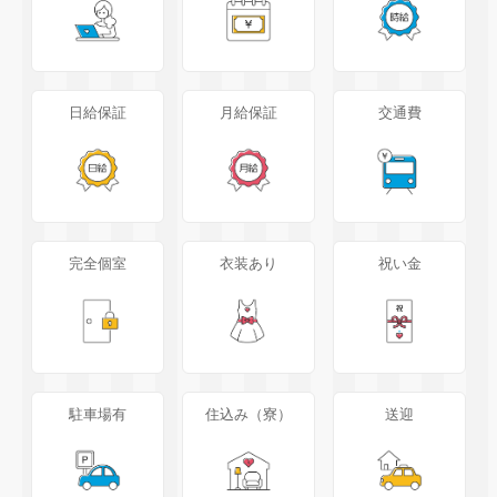
日給保証
月給保証
交通費
完全個室
衣装あり
祝い金
駐車場有
住込み（寮）
送迎