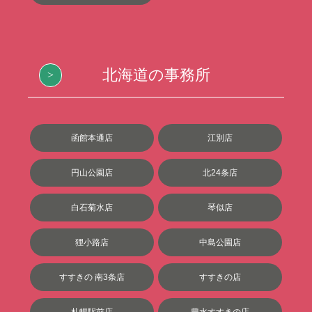
北海道の事務所
函館本通店
江別店
円山公園店
北24条店
白石菊水店
琴似店
狸小路店
中島公園店
すすきの 南3条店
すすきの店