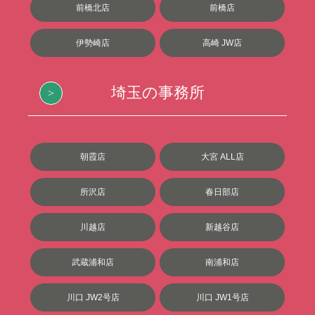
前橋北店
前橋店
伊勢崎店
高崎 JW店
埼玉の事務所
朝霞店
大宮 ALL店
所沢店
春日部店
川越店
新越谷店
武蔵浦和店
南浦和店
川口 JW2号店
川口 JW1号店