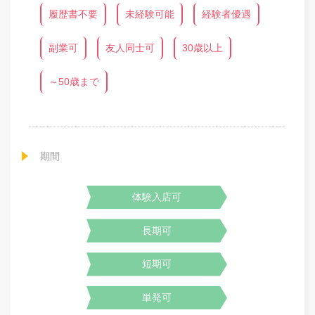
履歴書不要
未経験可能
経験者優遇
副業可
友人同士可
30歳以上
～50歳まで
期間
体験入店可
長期可
短期可
単発可