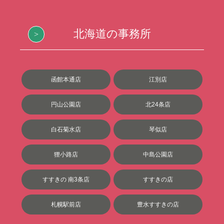
北海道の事務所
函館本通店
江別店
円山公園店
北24条店
白石菊水店
琴似店
狸小路店
中島公園店
すすきの 南3条店
すすきの店
札幌駅前店
豊水すすきの店