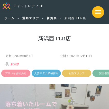
チャットレディJP
ホーム
»
通勤エリア
»
新潟県
»
新潟西 FLR店
新潟西 FLR店
更新：2025年8月4日
公開： 2023年12月11日
新潟県
アリバイ会社あり
人妻マダム積極採用
女性スタッフ
完全個
中