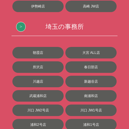
伊勢崎店
高崎 JW店
埼玉の事務所
朝霞店
大宮 ALL店
所沢店
春日部店
川越店
新越谷店
武蔵浦和店
南浦和店
川口 JW2号店
川口 JW1号店
浦和2号店
浦和1号店