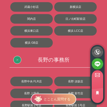
武蔵小杉店
新横浜店
関内店
日ノ出町駅前店
横浜東口店
横浜 LCC店
横浜 GB店
長野の事務所
長野中央 FLR店
長野 須坂店
簡単面接予約
長野 上田店
長野 富竹店
とことん質問する
長野駅前 2号店
長野駅前 1号店