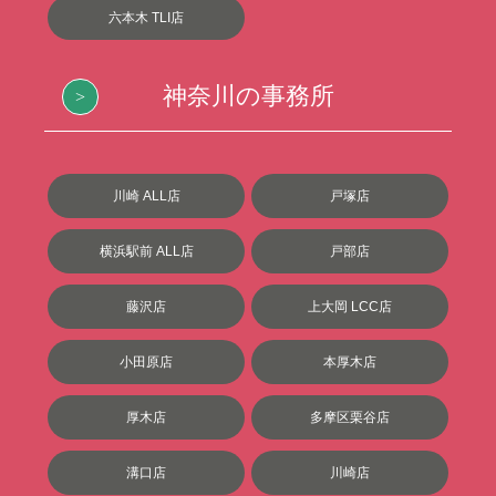
六本木 TLI店
神奈川の事務所
川崎 ALL店
戸塚店
横浜駅前 ALL店
戸部店
藤沢店
上大岡 LCC店
小田原店
本厚木店
厚木店
多摩区栗谷店
溝口店
川崎店