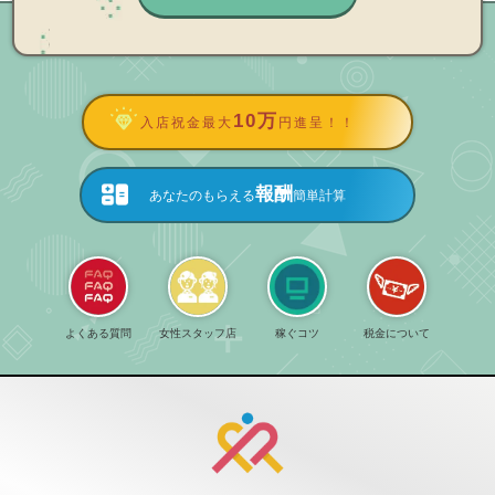
10万
入店祝金最大
円進呈！！
報酬
あなたのもらえる
簡単計算
よくある質問
女性スタッフ店
稼ぐコツ
税金について