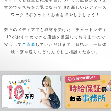
すのでそちらをご覧になって頂き新しいレディース
ワークでポケットのお金を増やしましょう！
数々のメディアでも取材を受けた、チャットレディ
JPがおすすめできる店舗を厳選しておりますので
安心して
ご応募
していただけます。日払い・一日体
験・寮や送りなどなんでもご相談ください。