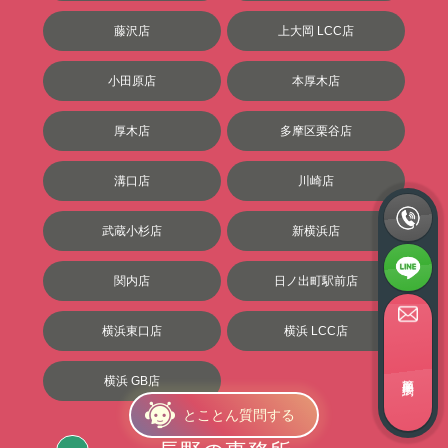
藤沢店
上大岡 LCC店
小田原店
本厚木店
厚木店
多摩区栗谷店
溝口店
川崎店
武蔵小杉店
新横浜店
関内店
日ノ出町駅前店
横浜東口店
横浜 LCC店
簡単面接予約
横浜 GB店
とことん質問する