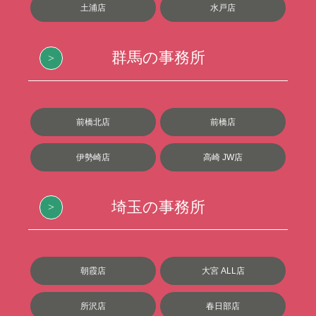
土浦店
水戸店
群馬の事務所
前橋北店
前橋店
伊勢崎店
高崎 JW店
埼玉の事務所
朝霞店
大宮 ALL店
所沢店
春日部店