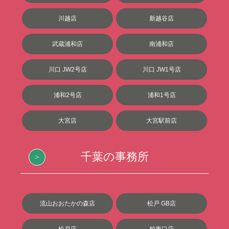
川越店
新越谷店
武蔵浦和店
南浦和店
川口 JW2号店
川口 JW1号店
浦和2号店
浦和1号店
大宮店
大宮駅前店
千葉の事務所
流山おおたかの森店
松戸 GB店
松戸店
柏東口店