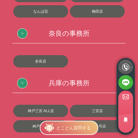
なんば店
梅田店
奈良の事務所
奈良店
兵庫の事務所
神戸三宮 ALL店
三宮店
簡単面接予約
神戸2号店
神戸1号店
とことん質問する