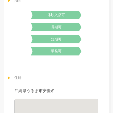
期間
体験入店可
長期可
短期可
単発可
住所
沖縄県うるま市安慶名