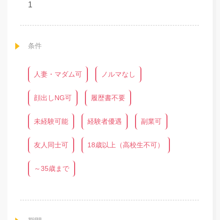
1
条件
人妻・マダム可
ノルマなし
顔出しNG可
履歴書不要
未経験可能
経験者優遇
副業可
友人同士可
18歳以上（高校生不可）
～35歳まで