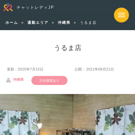
チャットレディJP
ホーム
»
通勤エリア
»
沖縄県
»
うるま店
うるま店
更新：2025年7月15日
公開： 2021年09月21日
沖縄県
完全個室あり