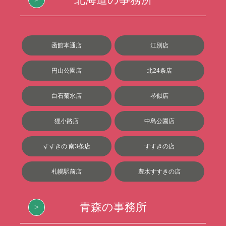
函館本通店
江別店
円山公園店
北24条店
白石菊水店
琴似店
狸小路店
中島公園店
すすきの 南3条店
すすきの店
札幌駅前店
豊水すすきの店
青森の事務所