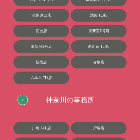
池袋 東口店
池袋 TLI店
初台店
東新宿2号店
東新宿1号店
西新宿 TLI店
新宿店
赤坂店
六本木 TLI店
神奈川の事務所
川崎 ALL店
戸塚店