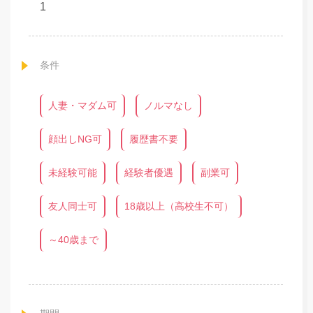
1
条件
人妻・マダム可
ノルマなし
顔出しNG可
履歴書不要
未経験可能
経験者優遇
副業可
友人同士可
18歳以上（高校生不可）
～40歳まで