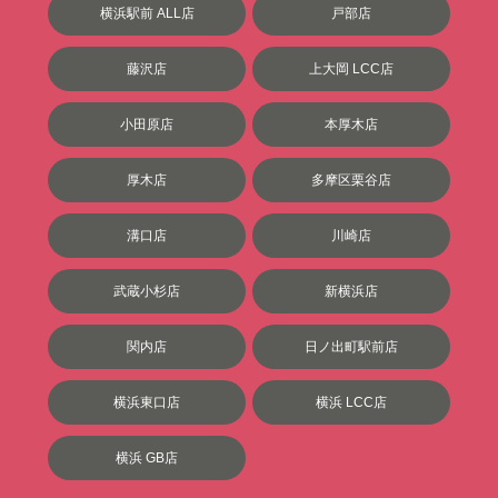
横浜駅前 ALL店
戸部店
藤沢店
上大岡 LCC店
小田原店
本厚木店
厚木店
多摩区栗谷店
溝口店
川崎店
武蔵小杉店
新横浜店
関内店
日ノ出町駅前店
横浜東口店
横浜 LCC店
横浜 GB店