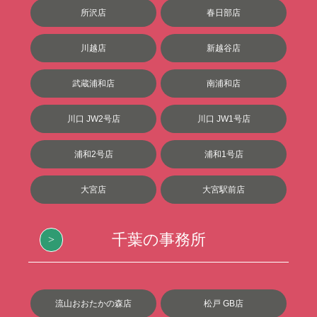
所沢店
春日部店
川越店
新越谷店
武蔵浦和店
南浦和店
川口 JW2号店
川口 JW1号店
浦和2号店
浦和1号店
大宮店
大宮駅前店
千葉の事務所
流山おおたかの森店
松戸 GB店