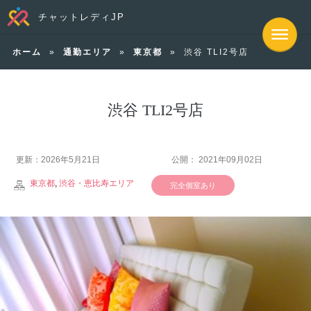
チャットレディJP
ホーム
»
通勤エリア
»
東京都
»
渋谷 TLI2号店
渋谷 TLI2号店
更新：2026年5月21日
公開： 2021年09月02日
東京都
,
渋谷・恵比寿エリア
完全個室あり