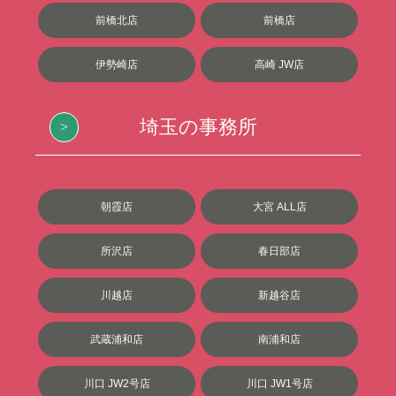
前橋北店
前橋店
伊勢崎店
高崎 JW店
埼玉の事務所
朝霞店
大宮 ALL店
所沢店
春日部店
川越店
新越谷店
武蔵浦和店
南浦和店
川口 JW2号店
川口 JW1号店