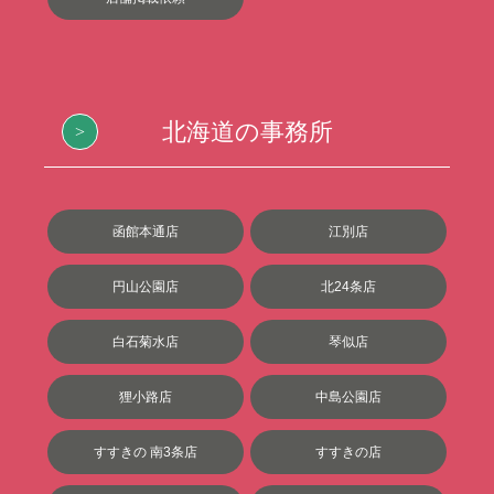
北海道の事務所
函館本通店
江別店
円山公園店
北24条店
白石菊水店
琴似店
狸小路店
中島公園店
すすきの 南3条店
すすきの店