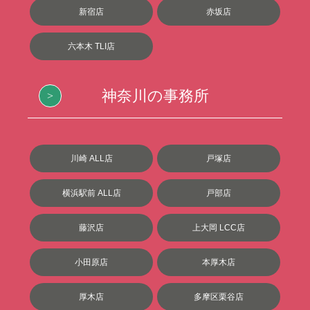
新宿店
赤坂店
六本木 TLI店
神奈川の事務所
川崎 ALL店
戸塚店
横浜駅前 ALL店
戸部店
藤沢店
上大岡 LCC店
小田原店
本厚木店
厚木店
多摩区栗谷店