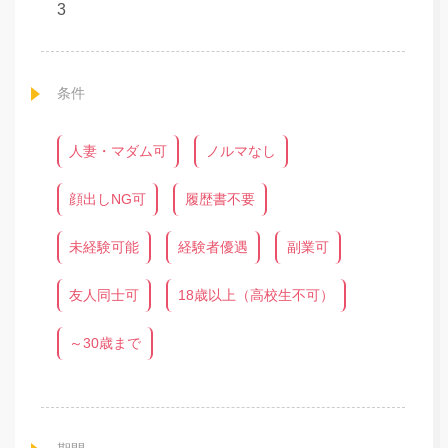
3
条件
人妻・マダム可
ノルマなし
顔出しNG可
履歴書不要
未経験可能
経験者優遇
副業可
友人同士可
18歳以上（高校生不可）
～30歳まで