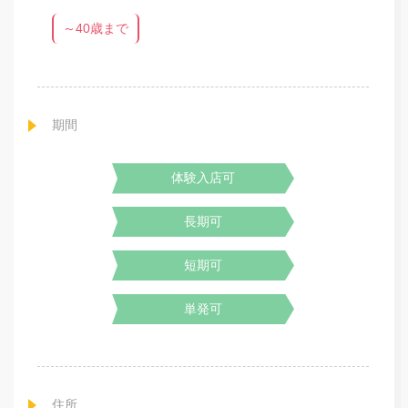
～40歳まで
期間
体験入店可
長期可
短期可
単発可
住所