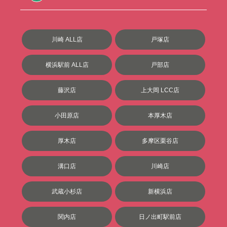
川崎 ALL店
戸塚店
横浜駅前 ALL店
戸部店
藤沢店
上大岡 LCC店
小田原店
本厚木店
厚木店
多摩区栗谷店
溝口店
川崎店
武蔵小杉店
新横浜店
関内店
日ノ出町駅前店