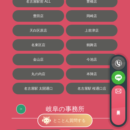
名古屋駅前 ALL
豊橋店
豊田店
岡崎店
天白区原店
上前津店
名東区店
鶴舞店
金山店
今池店
丸の内店
本陣店
名古屋駅 太閤通口
名古屋駅 桜通口店
岐阜の事務所
簡単面接予約
とことん質問する