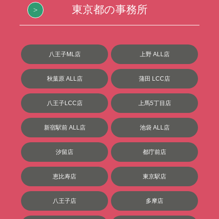
東京都の事務所
八王子ML店
上野 ALL店
秋葉原 ALL店
蒲田 LCC店
八王子LCC店
上馬5丁目店
新宿駅前 ALL店
池袋 ALL店
汐留店
都庁前店
恵比寿店
東京駅店
八王子店
多摩店