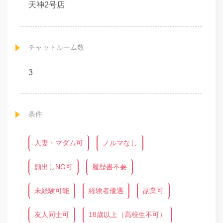
天神2号店
チャットルーム数
3
条件
人妻・マダム可
ノルマなし
顔出しNG可
履歴書不要
未経験可能
経験者優遇
副業可
友人同士可
18歳以上（高校生不可）