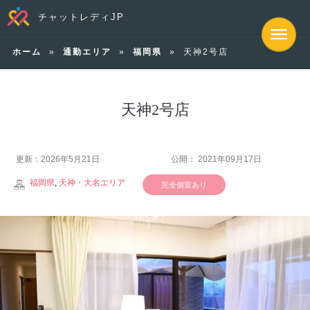
チャットレディJP
ホーム
»
通勤エリア
»
福岡県
»
天神2号店
天神2号店
更新：2026年5月21日
公開： 2021年09月17日
福岡県
,
天神・大名エリア
完全個室あり