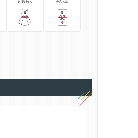
衣装あり
祝い金