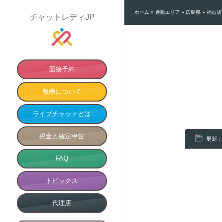
ホーム
»
通勤エリア
»
広島県
»
福山店
チャットレディJP
面接予約
報酬について
ライブチャットとは
税金と確定申告
更新：
FAQ
トピックス
代理店