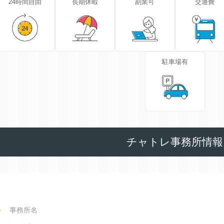
24時間自由
長期休暇
副業可
交通費
駐車場有
チャトレ事務所情報
事務所名