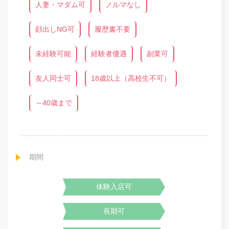
人妻・マダム可
ノルマなし
顔出しNG可
履歴書不要
未経験可能
経験者優遇
副業可
友人同士可
18歳以上（高校生不可）
～40歳まで
期間
体験入店可
長期可