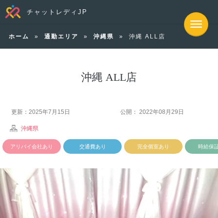
チャットレディJP
ホーム
»
通勤エリア
»
沖縄県
»
沖縄 ALL店
沖縄 ALL店
更新：2025年7月15日
公開： 2022年08月29日
沖縄県
アリバイ会社あり
交通費あり
完全個室あり
時給保