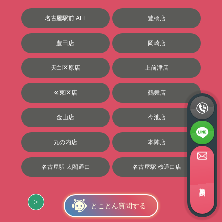
名古屋駅前 ALL
豊橋店
豊田店
岡崎店
天白区原店
上前津店
名東区店
鶴舞店
金山店
今池店
丸の内店
本陣店
名古屋駅 太閤通口
名古屋駅 桜通口店
簡単面接予約
岐阜の事務所
とことん質問する