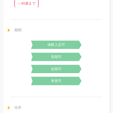
～40歳まで
期間
体験入店可
長期可
短期可
単発可
住所