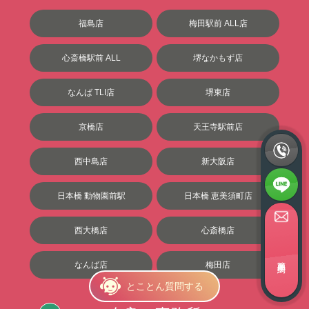
福島店
梅田駅前 ALL店
心斎橋駅前 ALL
堺なかもず店
なんば TLI店
堺東店
京橋店
天王寺駅前店
西中島店
新大阪店
日本橋 動物園前駅
日本橋 恵美須町店
西大橋店
心斎橋店
簡単面接予約
なんば店
梅田店
とことん質問する