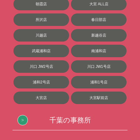
朝霞店
大宮 ALL店
所沢店
春日部店
川越店
新越谷店
武蔵浦和店
南浦和店
川口 JW2号店
川口 JW1号店
浦和2号店
浦和1号店
大宮店
大宮駅前店
千葉の事務所