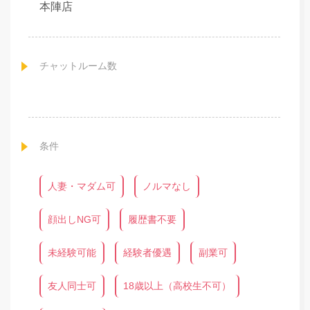
本陣店
チャットルーム数
条件
人妻・マダム可
ノルマなし
顔出しNG可
履歴書不要
未経験可能
経験者優遇
副業可
友人同士可
18歳以上（高校生不可）