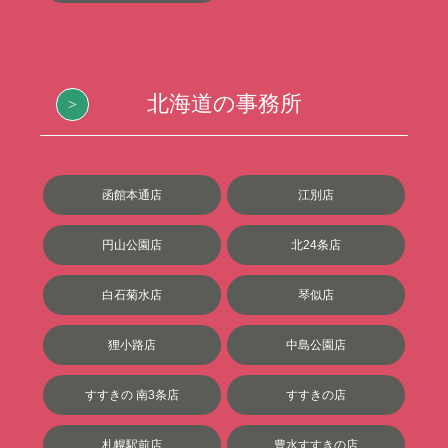
北海道の事務所
函館本通店
江別店
円山公園店
北24条店
白石菊水店
琴似店
狸小路店
中島公園店
すすきの 南3条店
すすきの店
札幌駅前店
豊水すすきの店