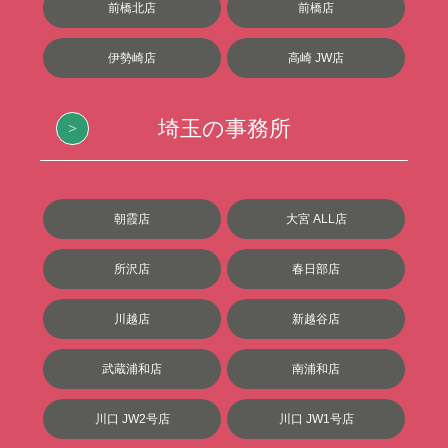
前橋北店
前橋店
伊勢崎店
高崎 JW店
埼玉の事務所
朝霞店
大宮 ALL店
所沢店
春日部店
川越店
新越谷店
武蔵浦和店
南浦和店
川口 JW2号店
川口 JW1号店