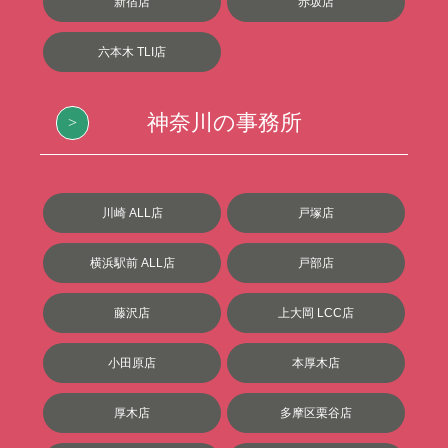
新宿店
赤坂店
六本木 TLI店
神奈川の事務所
川崎 ALL店
戸塚店
横浜駅前 ALL店
戸部店
藤沢店
上大岡 LCC店
小田原店
本厚木店
厚木店
多摩区栗谷店