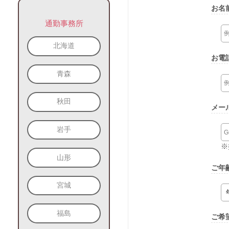
お名
通勤事務所
北海道
お電
青森
秋田
メー
岩手
※
山形
ご年
宮城
福島
ご希