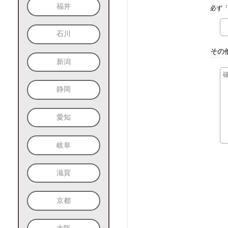
福井
必ず「
石川
その
新潟
静岡
愛知
岐阜
滋賀
京都