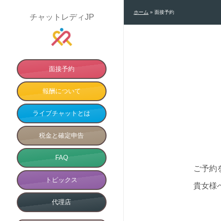
ホーム
»
面接予約
チャットレディJP
面接予約
報酬について
ライブチャットとは
税金と確定申告
FAQ
ご予約
トピックス
貴女様
代理店