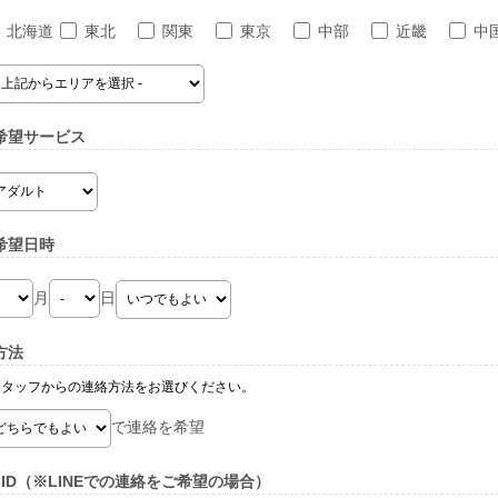
北海道
東北
関東
東京
中部
近畿
中
希望サービス
希望日時
月
日
方法
スタッフからの連絡方法をお選びください。
で連絡を希望
E ID（※LINEでの連絡をご希望の場合）