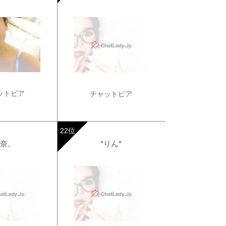
ットピア
チャットピア
奈。
*りん*