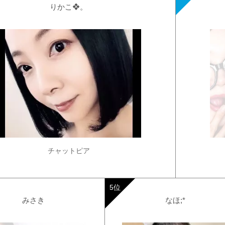
りかこ❖。
チャットピア
みさき
なほ;*