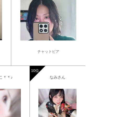
チャットピア
こ＊＊♪
なみさん