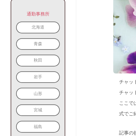
通勤事務所
北海道
青森
秋田
岩手
チャッ
チャッ
山形
ここで
宮城
式でご
福島
記事の