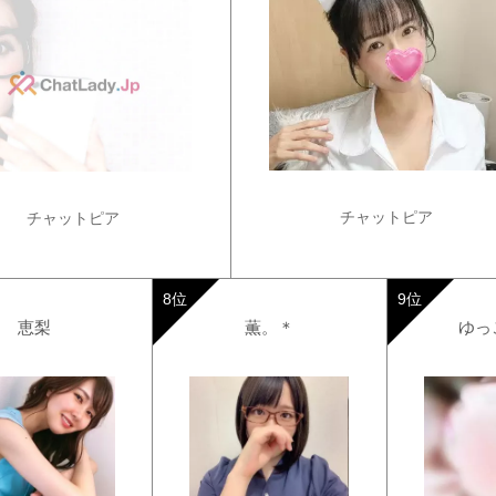
チャットピア
チャットピア
恵梨
薫。＊
ゆっ