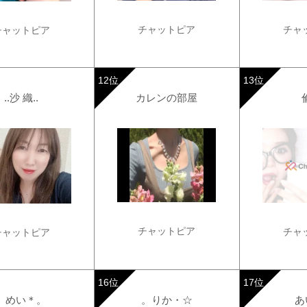
チャットピア
チャ
チャットピア
..沙 織..
カレンの部屋
チャットピア
チャ
チャットピア
。めい＊。
。りか・☆
あ