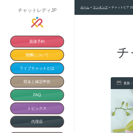
ホーム
»
ランキング
»
チャットピア 2
チャットレディJP
面接予約
チ
報酬について
ライブチャットとは
税金と確定申告
更新：
FAQ
トピックス
代理店