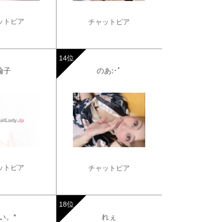
ットピア
チャットピア
倫子
のあ:･ﾟ
ットピア
チャットピア
い。*
れぇ