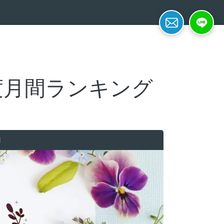
簡単面接予約
LINE応募
月度月間ランキング
報