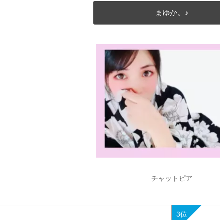
まゆか。♪
チャットピア