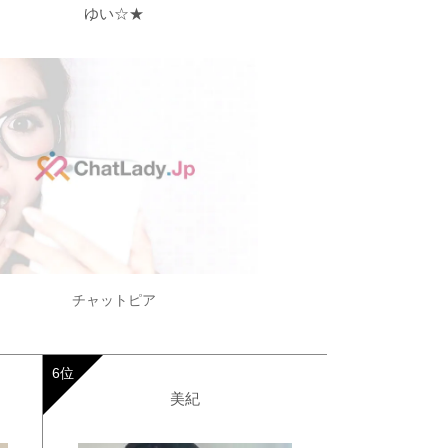
ゆい☆★
チャットピア
美紀