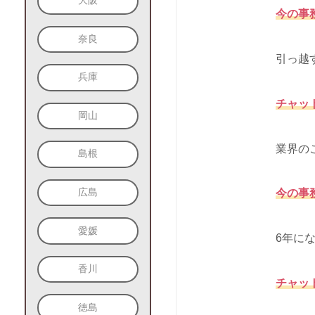
大阪
今の事
奈良
引っ越
兵庫
チャッ
岡山
業界の
島根
広島
今の事
愛媛
6年に
香川
チャッ
徳島