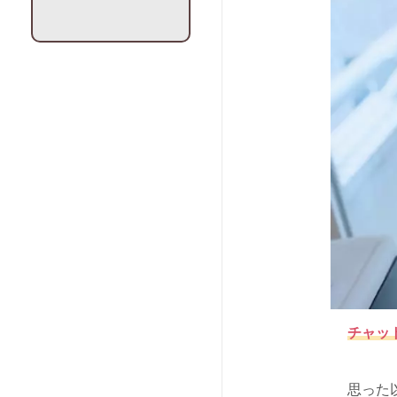
チャッ
思った