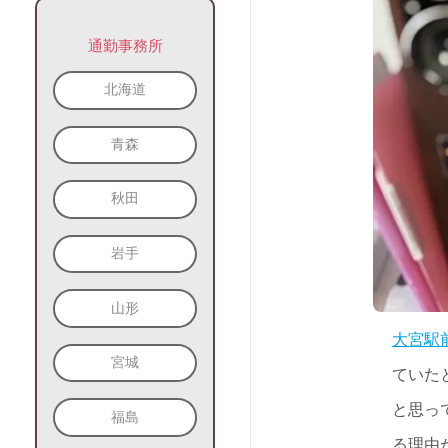
通勤事務所
北海道
青森
秋田
岩手
山形
大宮駅
宮城
ていた
と思っ
福島
る理由