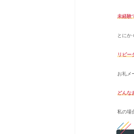
未経験
とにか
リピー
お礼メ
どんな
私の場