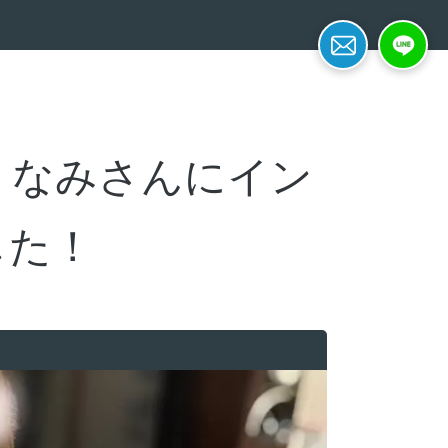
簡単面接予約
LINE応募
 なみさんにイン
した！