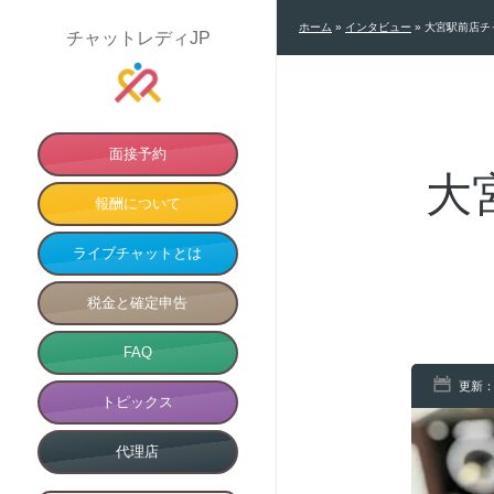
ホーム
»
インタビュー
»
大宮駅前店チ
チャットレディJP
面接予約
大
報酬について
ライブチャットとは
税金と確定申告
FAQ
更新：
トピックス
代理店