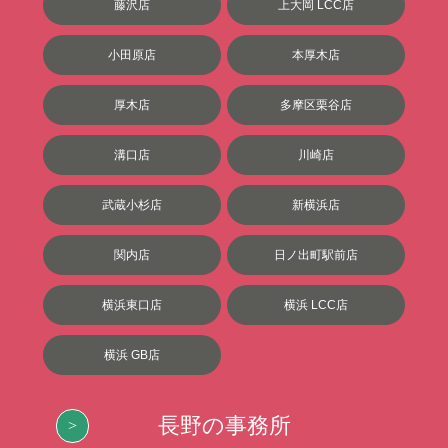
藤沢店
上大岡 LCC店
小田原店
本厚木店
厚木店
多摩区栗谷店
溝口店
川崎店
武蔵小杉店
新横浜店
関内店
日ノ出町駅前店
横浜東口店
横浜 LCC店
横浜 GB店
長野の事務所