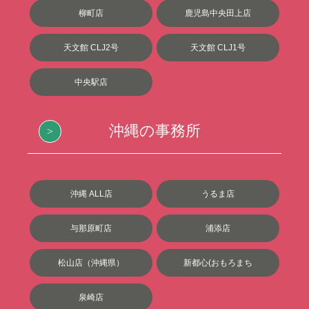
柳町店
鹿児島中央田上店
天文館 CLJ2号
天文館 CLJ1号
中央駅店
沖縄の事務所
沖縄 ALL店
うるま店
与那原町店
浦添店
松山店（沖縄県）
新都心(おもろまち
泉崎店