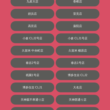
九産大店
香椎店
姪浜店
室見店
高宮店
薬院店
小倉 CLJ2号店
小倉 CLJ1号店
久留米 中央町店
久留米 櫛原店
春吉2号店
春吉1号店
祇園1号店
博多住吉 CLJ2
博多住吉 CLJ1
大名店
天神親不孝通り店
天神西通り店