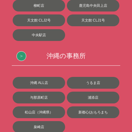
柳町店
鹿児島中央田上店
天文館 CLJ2号
天文館 CLJ1号
中央駅店
沖縄の事務所
沖縄 ALL店
うるま店
与那原町店
浦添店
松山店（沖縄県）
新都心(おもろまち
泉崎店