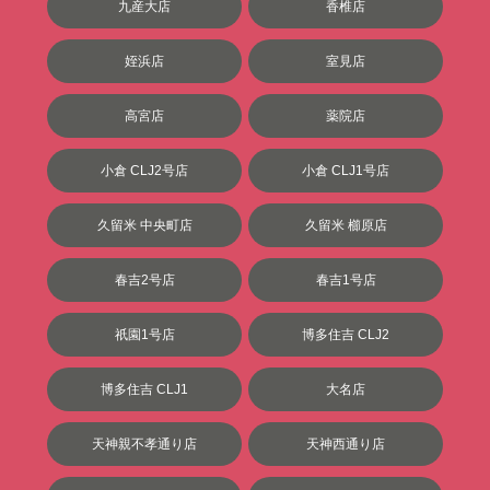
九産大店
香椎店
姪浜店
室見店
高宮店
薬院店
小倉 CLJ2号店
小倉 CLJ1号店
久留米 中央町店
久留米 櫛原店
春吉2号店
春吉1号店
祇園1号店
博多住吉 CLJ2
博多住吉 CLJ1
大名店
天神親不孝通り店
天神西通り店