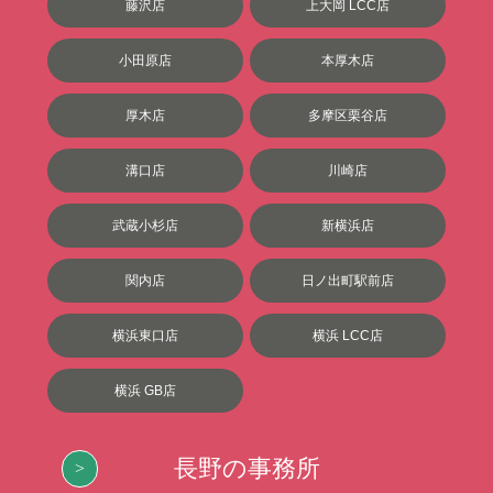
藤沢店
上大岡 LCC店
小田原店
本厚木店
厚木店
多摩区栗谷店
溝口店
川崎店
武蔵小杉店
新横浜店
関内店
日ノ出町駅前店
横浜東口店
横浜 LCC店
横浜 GB店
長野の事務所