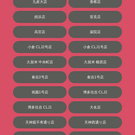
九産大店
香椎店
姪浜店
室見店
高宮店
薬院店
小倉 CLJ2号店
小倉 CLJ1号店
久留米 中央町店
久留米 櫛原店
春吉2号店
春吉1号店
祇園1号店
博多住吉 CLJ2
博多住吉 CLJ1
大名店
天神親不孝通り店
天神西通り店