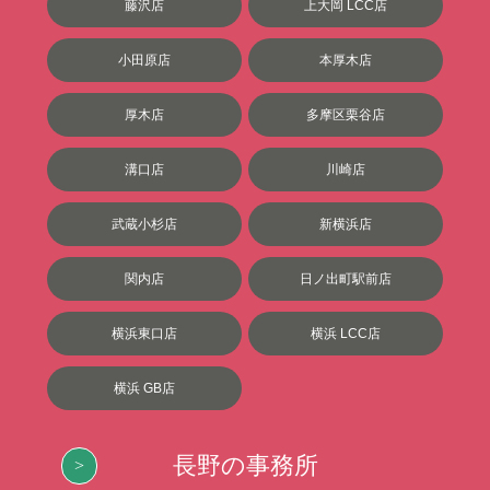
藤沢店
上大岡 LCC店
小田原店
本厚木店
厚木店
多摩区栗谷店
溝口店
川崎店
武蔵小杉店
新横浜店
関内店
日ノ出町駅前店
横浜東口店
横浜 LCC店
横浜 GB店
長野の事務所