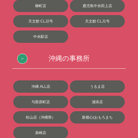
柳町店
鹿児島中央田上店
天文館 CLJ2号
天文館 CLJ1号
中央駅店
沖縄の事務所
沖縄 ALL店
うるま店
与那原町店
浦添店
松山店（沖縄県）
新都心(おもろまち
泉崎店