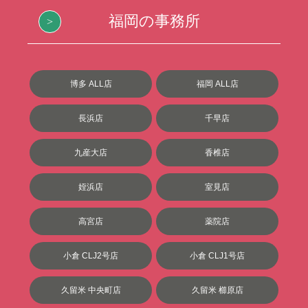
福岡の事務所
博多 ALL店
福岡 ALL店
長浜店
千早店
九産大店
香椎店
姪浜店
室見店
高宮店
薬院店
小倉 CLJ2号店
小倉 CLJ1号店
久留米 中央町店
久留米 櫛原店