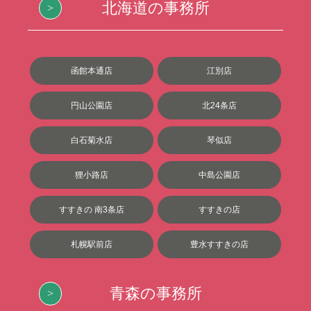
北海道の事務所
函館本通店
江別店
円山公園店
北24条店
白石菊水店
琴似店
狸小路店
中島公園店
すすきの 南3条店
すすきの店
札幌駅前店
豊水すすきの店
青森の事務所